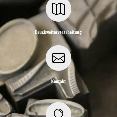

Druckweiterverarbeitung

Kontakt
