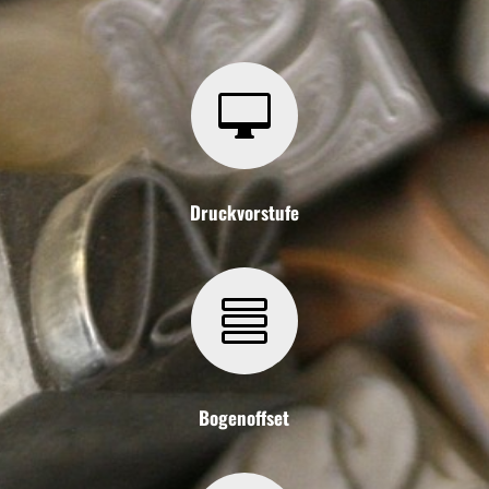

Druckvorstufe

Bogenoffset