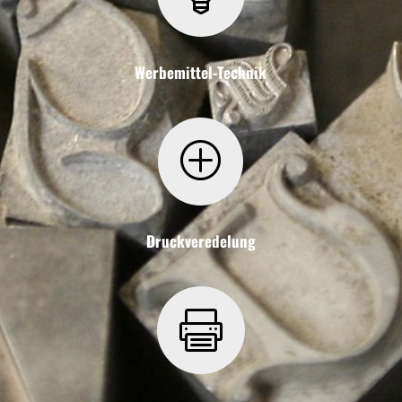
Werbemittel-Technik
P
Druckveredelung
