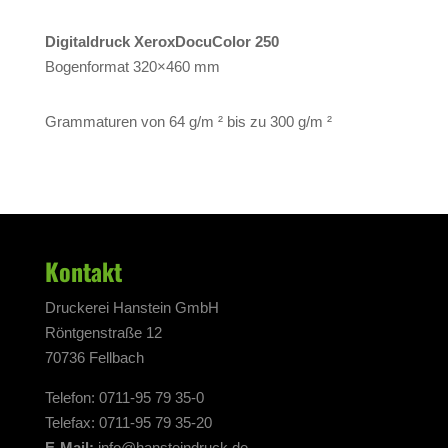
Digitaldruck XeroxDocuColor 250
Bogenformat 320×460 mm
Grammaturen von 64 g/m ² bis zu 300 g/m ²
Kontakt
Druckerei Hanstein GmbH
Röntgenstraße 12
70736 Fellbach
Telefon: 0711-95 79 35-0
Telefax: 0711-95 79 35-20
E-Mail:
info@hansteindruck.de